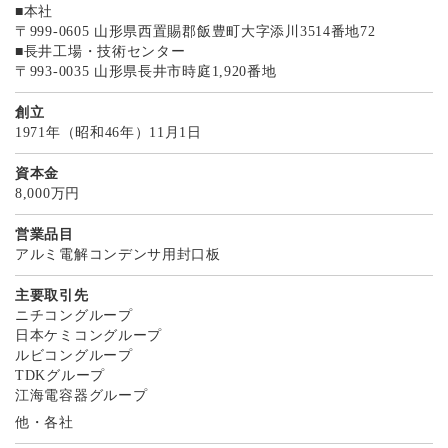
■本社
〒999-0605 山形県西置賜郡飯豊町大字添川3514番地72
■長井工場・技術センター
〒993-0035 山形県長井市時庭1,920番地
創立
1971年（昭和46年）11月1日
資本金
8,000万円
営業品目
アルミ電解コンデンサ用封口板
主要取引先
ニチコングループ
日本ケミコングループ
ルビコングループ
TDKグループ
江海電容器グループ
他・各社