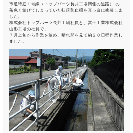
市道時庭１号線（トップパーツ長井工場南側の道路） の
茶色く錆びてしまっていた転落防止柵を真っ白に塗装しま
した。
株式会社トップパーツ長井工場社員と、冨士工業株式会社
山形工場の社員で、
７月上旬から作業を始め、晴れ間を見て約２０日程作業し
ました。